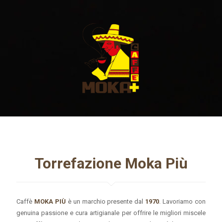
Torrefazione Moka Più
Caffè
MOKA PIÙ
è un marchio presente dal
1970
. Lavoriamo con
genuina passione e cura artigianale per offrire le migliori miscele